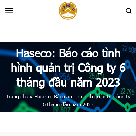
Skip
to
content
Haseco: Báo cáo tình
hình quản trị Công ty 6
tháng đầu năm 2023
Trang chủ
»
Haseco: Báo cáo tình hình quản trị Công ty
6 tháng đầu năm 2023