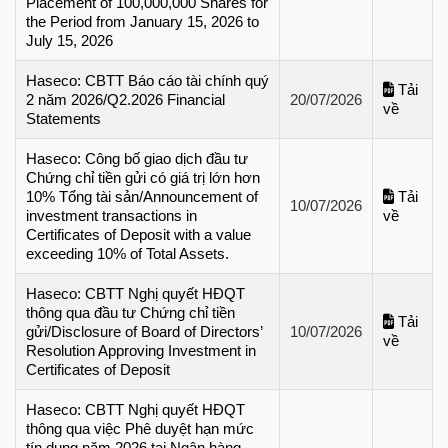
Placement of 100,000,000 Shares for
the Period from January 15, 2026 to
July 15, 2026
Haseco: CBTT Báo cáo tài chính quý
Tải
2 năm 2026/Q2.2026 Financial
20/07/2026
về
Statements
Haseco: Công bố giao dịch đầu tư
Chứng chỉ tiền gửi có giá trị lớn hơn
10% Tổng tài sản/Announcement of
Tải
10/07/2026
investment transactions in
về
Certificates of Deposit with a value
exceeding 10% of Total Assets.
Haseco: CBTT Nghị quyết HĐQT
thông qua đầu tư Chứng chỉ tiền
Tải
gửi/Disclosure of Board of Directors’
10/07/2026
về
Resolution Approving Investment in
Certificates of Deposit
Haseco: CBTT Nghị quyết HĐQT
thông qua việc Phê duyệt hạn mức
tín dụng năm 2026 tại Ngân hàng