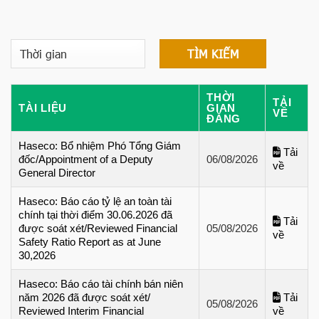
THỜI
TẢI
TÀI LIỆU
GIAN
VỀ
ĐĂNG
Haseco: Bổ nhiệm Phó Tổng Giám
Tải
đốc/Appointment of a Deputy
06/08/2026
về
General Director
Haseco: Báo cáo tỷ lệ an toàn tài
chính tại thời điểm 30.06.2026 đã
Tải
được soát xét/Reviewed Financial
05/08/2026
về
Safety Ratio Report as at June
30,2026
Haseco: Báo cáo tài chính bán niên
năm 2026 đã được soát xét/
Tải
05/08/2026
Reviewed Interim Financial
về