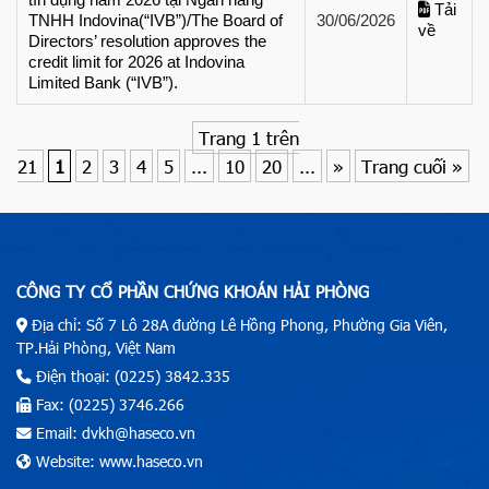
Tải
TNHH Indovina(“IVB”)/The Board of
30/06/2026
về
Directors’ resolution approves the
credit limit for 2026 at Indovina
Limited Bank (“IVB”).
Trang 1 trên
21
1
2
3
4
5
...
10
20
...
»
Trang cuối »
CÔNG TY CỔ PHẦN CHỨNG KHOÁN HẢI PHÒNG
Địa chỉ: Số 7 Lô 28A đường Lê Hồng Phong, Phường Gia Viên,
TP.Hải Phòng, Việt Nam
Điện thoại: (0225) 3842.335
Fax: (0225) 3746.266
Email: dvkh@haseco.vn
Website: www.haseco.vn