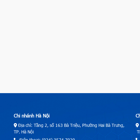
Chi nhánh Hà Nội
C
Địa chỉ: Tầng 2, số 163 Bà Triệu, Phường Hai Bà Trưng,
TP. Hà Nội
TP
Điện thoại: (024) 3574.7020