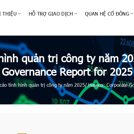
I THIỆU
HỖ TRỢ GIAO DỊCH
QUAN HỆ CỔ ĐÔNG
hình quản trị công ty năm 2
Governance Report for 2025
cáo tình hình quản trị công ty năm 2025/ Haseco: Corporate G