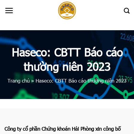
Skip
to
content
Haseco: CBTT Báo cáo
thường niên 2023
Trang chủ
»
Haseco: CBTT Báo cáo thường niên 2023
Công ty cổ phần Chứng khoán Hải Phòng xin công bố