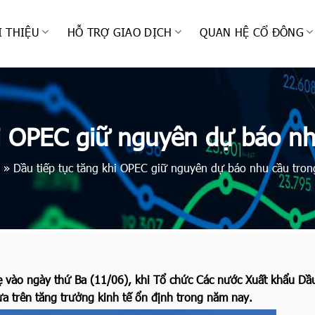
I THIỆU
HỖ TRỢ GIAO DỊCH
QUAN HỆ CỔ ĐÔNG
hi OPEC giữ nguyên dự báo n
»
Dầu tiếp tục tăng khi OPEC giữ nguyên dự báo nhu cầu tro
hẹ vào ngày thứ Ba (11/06), khi Tổ chức Các nước Xuất khẩu D
 trên tăng trưởng kinh tế ổn định trong năm nay.