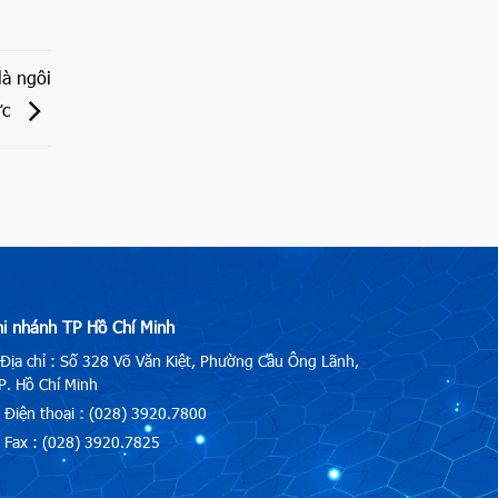
là ngôi
ực
hi nhánh TP Hồ Chí Minh
Địa chỉ : Số 328 Võ Văn Kiệt, Phường Cầu Ông Lãnh,
. Hồ Chí Minh
Điện thoại : (028) 3920.7800
Fax : (028) 3920.7825