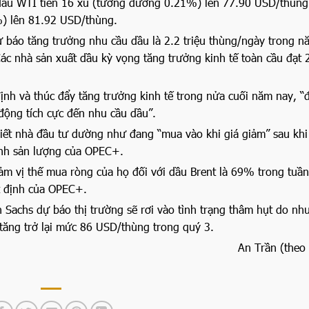
 dầu WTI tiến 16 xu (tương đương 0.21%) lên 77.90 USD/thùng
) lên 81.92 USD/thùng.
 báo tăng trưởng nhu cầu dầu là 2.2 triệu thùng/ngày trong n
ác nhà sản xuất dầu kỳ vọng tăng trưởng kinh tế toàn cầu đạt
định và thúc đẩy tăng trưởng kinh tế trong nửa cuối năm nay, “
c động tích cực đến nhu cầu dầu”.
biết nhà đầu tư dường như đang “mua vào khi giá giảm” sau khi
ịnh sản lượng của OPEC+.
iảm vị thế mua ròng của họ đối với dầu Brent là 69% trong tuần
t định của OPEC+.
n Sachs dự báo thị trường sẽ rơi vào tình trạng thâm hụt do nh
 tăng trở lại mức 86 USD/thùng trong quý 3.
An Trần (theo