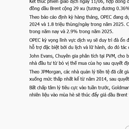
Kết thúc phiên giao dịch ngày 11/06, hợp đồng
đồng dầu Brent cộng 29 xu (tương đương 0.36%
Theo báo cáo định kỳ hàng tháng, OPEC đang dự
2024 và 1.8 triệu thùng/ngày trong năm 2025. C
trong năm nay và 2.9% trong năm 2025.
OPEC kỳ vọng lĩnh vực dịch vụ sẽ duy trì đà ổn 
hỗ trợ đặc biệt bởi du lịch và lữ hành, do đó tá
John Evans, Chuyên gia phân tích tại PVM, cho 
nhà đầu tư từ bỏ vị thế mua của họ sau quyết đ
Theo JPMorgan, các nhà quản lý tiền tệ đã cắt g
xuống mức thấp nhất kể từ năm 2014, sau quyế
Bất chấp tâm lý tiêu cực vào tuần trước, Goldma
nhiên liệu vào mùa hè sẽ thúc đẩy giá dầu Brent