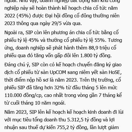
ngoái. Như vậy, doanh nghiệp bất động sản khu công
nghiệp này sẽ hoàn thành kế hoạch chia cổ tức năm
2022 (45%) được Đại hội đồng cổ đông thường niên
2023 thông qua ngày 29/5 vừa qua.
Ngoài ra, SIP còn lên phương án chia cổ tức bằng cổ
phiếu tỷ lệ 45% và thưởng cổ phiếu tỷ lệ 55%. Tương
ứng, doanh nghiệp sẽ phát hành thêm 88,9 triệu cổ
phiếu qua đó tăng vốn gấp đôi lên 1.800 tỷ đồng.
Đáng chú ý, SIP còn có kế hoạch chuyển đăng ký giao
dịch cổ phiếu từ sàn UpCOM sang niêm yết sàn HoSE,
thời điểm nộp hồ sơ là năm 2023. Trên thị trường, cổ
phiếu SIP đã tăng hơn 32% từ đầu tháng 5 lên mức
110.000 đồng/cp, cao nhất trong vòng gần 7 tháng kể
từ cuối tháng 10 năm ngoái.
Năm 2023, SIP lên kế hoạch kế hoạch kinh doanh đi lùi
với mục tiêu tổng doanh thu 5.312,5 tỷ đồng và lợi
nhuận sau thuế dự kiến 755,2 tỷ đồng, lần lượt giảm