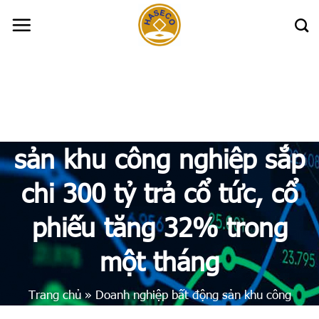
Skip
to
content
Doanh nghiệp bất động
sản khu công nghiệp sắp
chi 300 tỷ trả cổ tức, cổ
phiếu tăng 32% trong
một tháng
Trang chủ
»
Doanh nghiệp bất động sản khu công
nghiệp sắp chi 300 tỷ trả cổ tức, cổ phiếu tăng 32%