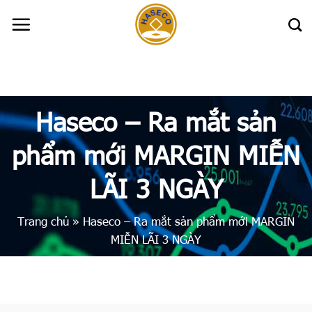
Skip
to
content
Haseco – Ra mắt sản
phẩm mới MARGIN MIỄN
LÃI 3 NGÀY
Trang chủ
»
Haseco – Ra mắt sản phẩm mới MARGIN
MIỄN LÃI 3 NGÀY