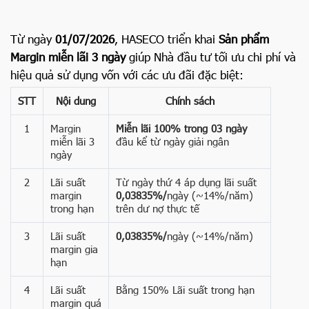
Từ ngày
01/07/2026
, HASECO triển khai
Sản phẩm
Margin miễn lãi 3 ngày
giúp Nhà đầu tư tối ưu chi phí và
hiệu quả sử dụng vốn với các ưu đãi đặc biệt:
STT
Nội dung
Chính sách
1
Margin
Miễn lãi 100% trong 03 ngày
miễn lãi 3
đầu kể từ ngày giải ngân
ngày
2
Lãi suất
Từ ngày thứ 4 áp dụng lãi suất
margin
0
,03835%/
ngày (~14%/năm)
trong hạn
trên dư nợ thực tế
3
Lãi suất
0,03835%/
ngày (~14%/năm)
margin gia
hạn
4
Lãi suất
Bằng 150% Lãi suất trong hạn
margin quá