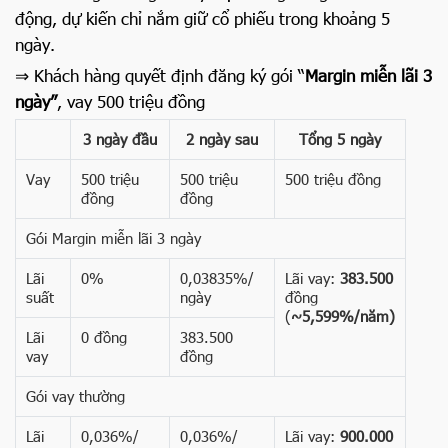
động, dự kiến chỉ nắm giữ cổ phiếu trong khoảng 5
ngày.
⇒ Khách hàng quyết định đăng ký gói “
Margin miễn lãi 3
ngày”
, vay 500 triệu đồng
3 ngày đầu
2 ngày sau
Tổng 5 ngày
Vay
500 triệu
500 triệu
500 triệu đồng
đồng
đồng
Gói Margin miễn lãi 3 ngày
Lãi
0%
0,03835%/
Lãi vay:
383.500
suất
ngày
đồng
(
~5,599%/năm)
Lãi
0 đồng
383.500
vay
đồng
Gói vay thường
Lãi
0,036%/
0,036%/
Lãi vay:
900.000