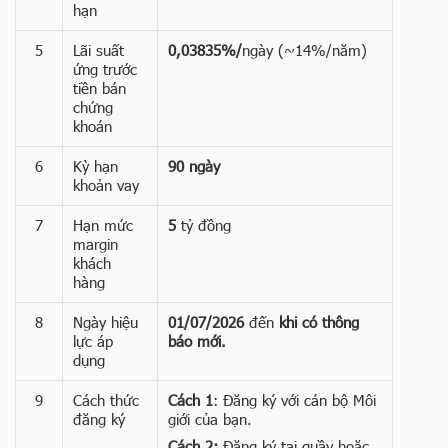
hạn
5
Lãi suất
0,03835%/
ngày (~14%/năm)
ứng trước
tiền bán
chứng
khoán
6
Kỳ hạn
90 ngày
khoản vay
7
Hạn mức
5
tỷ đồng
margin
khách
hàng
8
Ngày hiệu
01/07/2026
đến
khi có thông
lực áp
báo mới.
dụng
9
Cách thức
Cách 1
: Đăng ký với cán bộ Môi
đăng ký
giới của bạn.
Cách 2:
Đăng ký tại quầy hoặc