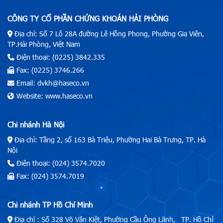
CÔNG TY CỔ PHẦN CHỨNG KHOÁN HẢI PHÒNG
Địa chỉ: Số 7 Lô 28A đường Lê Hồng Phong, Phường Gia Viên,
TP.Hải Phòng, Việt Nam
Điện thoại: (0225) 3842.335
Fax: (0225) 3746.266
Email: dvkh@haseco.vn
Website: www.haseco.vn
Chi nhánh Hà Nội
Địa chỉ: Tầng 2, số 163 Bà Triệu, Phường Hai Bà Trưng, TP. Hà
Nội
Điện thoại: (024) 3574.7020
Fax: (024) 3574.7019
Chi nhánh TP Hồ Chí Minh
Địa chỉ : Số 328 Võ Văn Kiệt, Phường Cầu Ông Lãnh, TP. Hồ Chí