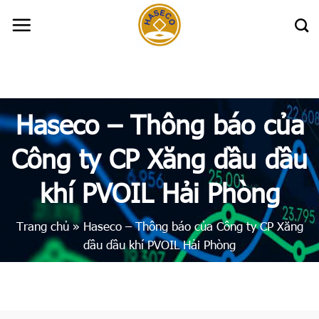
Skip
to
content
Haseco – Thông báo của
Công ty CP Xăng dầu dầu
khí PVOIL Hải Phòng
Trang chủ
»
Haseco – Thông báo của Công ty CP Xăng
dầu dầu khí PVOIL Hải Phòng