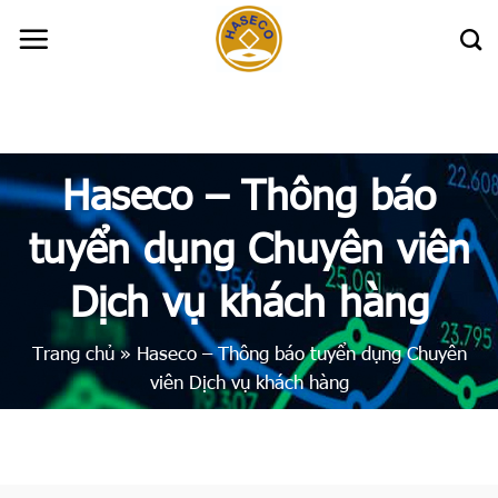
Skip
to
content
Haseco – Thông báo
tuyển dụng Chuyên viên
Dịch vụ khách hàng
Trang chủ
»
Haseco – Thông báo tuyển dụng Chuyên
viên Dịch vụ khách hàng