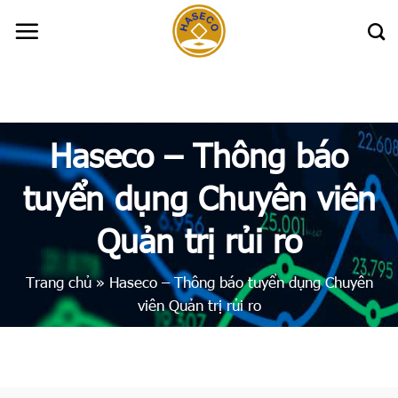
Skip
to
content
Haseco – Thông báo
tuyển dụng Chuyên viên
Quản trị rủi ro
Trang chủ
»
Haseco – Thông báo tuyển dụng Chuyên
viên Quản trị rủi ro