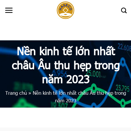
Skip
to
content
Nền kinh tế lớn nhất
châu Âu thu hẹp trong
năm 2023
Trang chủ
»
Nền kinh tế lớn nhất châu Âu thu hẹp trong
năm 2023