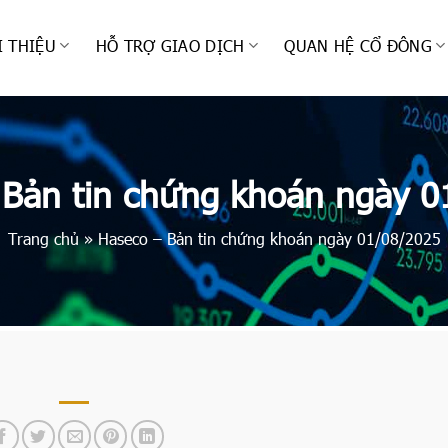
I THIỆU
HỖ TRỢ GIAO DỊCH
QUAN HỆ CỔ ĐÔNG
 Bản tin chứng khoán ngày 0
Trang chủ
»
Haseco – Bản tin chứng khoán ngày 01/08/2025