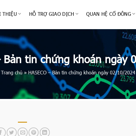
I THIỆU
HỖ TRỢ GIAO DỊCH
QUAN HỆ CỔ ĐÔNG
Bản tin chứng khoán ngày 
Trang chủ
»
HASECO – Bản tin chứng khoán ngày 02/10/2024