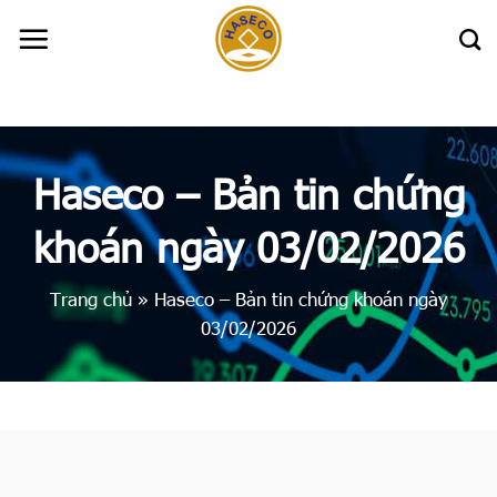
Skip
to
content
Haseco – Bản tin chứng
khoán ngày 03/02/2026
Trang chủ
»
Haseco – Bản tin chứng khoán ngày
03/02/2026