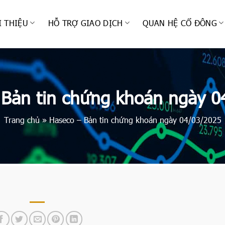
I THIỆU
HỖ TRỢ GIAO DỊCH
QUAN HỆ CỔ ĐÔNG
 Bản tin chứng khoán ngày 0
Trang chủ
»
Haseco – Bản tin chứng khoán ngày 04/03/2025