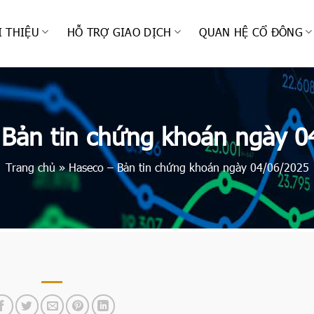
I THIỆU
HỖ TRỢ GIAO DỊCH
QUAN HỆ CỔ ĐÔNG
 Bản tin chứng khoán ngày 0
Trang chủ
»
Haseco – Bản tin chứng khoán ngày 04/06/2025