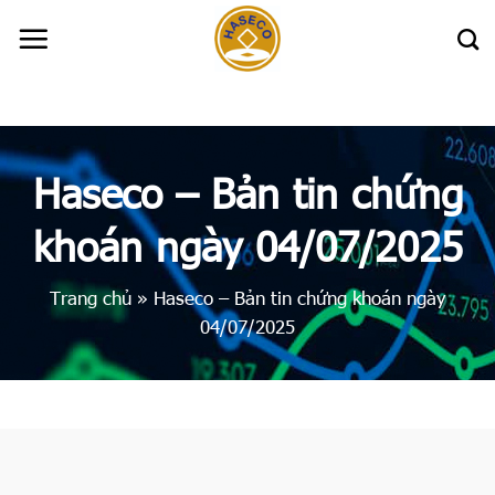
Skip
to
content
Haseco – Bản tin chứng
khoán ngày 04/07/2025
Trang chủ
»
Haseco – Bản tin chứng khoán ngày
04/07/2025