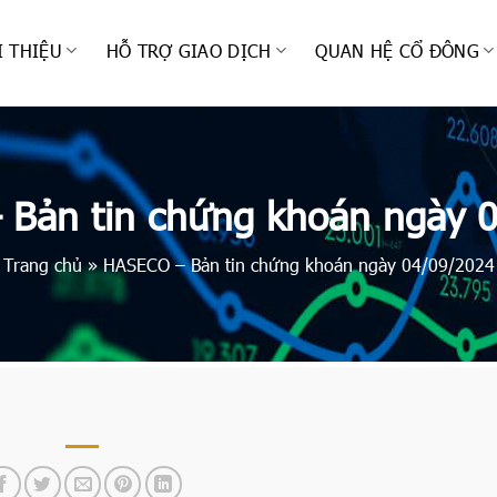
I THIỆU
HỖ TRỢ GIAO DỊCH
QUAN HỆ CỔ ĐÔNG
Bản tin chứng khoán ngày 
Trang chủ
»
HASECO – Bản tin chứng khoán ngày 04/09/2024