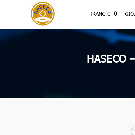
Skip
to
TRANG CHỦ
GIỚ
content
HASECO – 