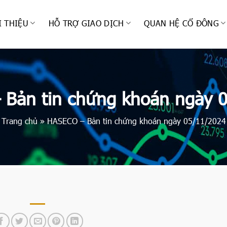
I THIỆU
HỖ TRỢ GIAO DỊCH
QUAN HỆ CỔ ĐÔNG
Bản tin chứng khoán ngày 
Trang chủ
»
HASECO – Bản tin chứng khoán ngày 05/11/2024