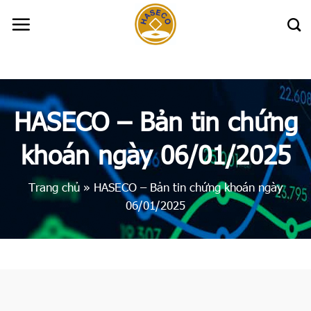
Skip
to
content
HASECO – Bản tin chứng
khoán ngày 06/01/2025
Trang chủ
»
HASECO – Bản tin chứng khoán ngày
06/01/2025