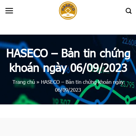
Skip
to
content
HASECO – Bản tin chứng
khoán ngày 06/09/2023
Trang chủ
»
HASECO – Bản tin chứng khoán ngày
06/09/2023