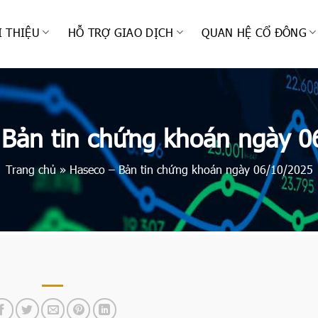
I THIỆU
HỖ TRỢ GIAO DỊCH
QUAN HỆ CỔ ĐÔNG
 Bản tin chứng khoán ngày 0
Trang chủ
»
Haseco – Bản tin chứng khoán ngày 06/10/2025