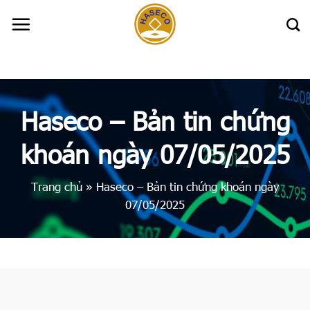
Skip
to
content
Haseco – Bản tin chứng
khoán ngày 07/05/2025
Trang chủ
»
Haseco – Bản tin chứng khoán ngày
07/05/2025