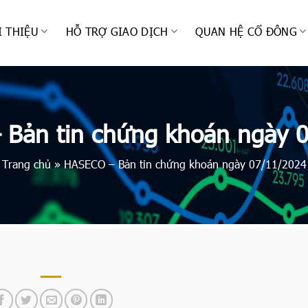
I THIỆU
HỖ TRỢ GIAO DỊCH
QUAN HỆ CỔ ĐÔNG
Bản tin chứng khoán ngày 
Trang chủ
»
HASECO – Bản tin chứng khoán ngày 07/11/2024