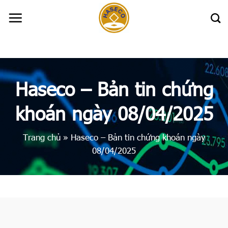
Skip
to
content
Haseco – Bản tin chứng
khoán ngày 08/04/2025
Trang chủ
»
Haseco – Bản tin chứng khoán ngày
08/04/2025