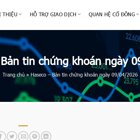
I THIỆU
HỖ TRỢ GIAO DỊCH
QUAN HỆ CỔ ĐÔNG
 Bản tin chứng khoán ngày 0
Trang chủ
»
Haseco – Bản tin chứng khoán ngày 09/04/2026