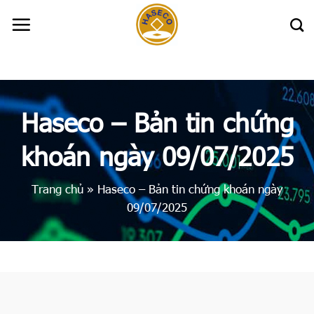
Skip
to
content
Haseco – Bản tin chứng
khoán ngày 09/07/2025
Trang chủ
»
Haseco – Bản tin chứng khoán ngày
09/07/2025