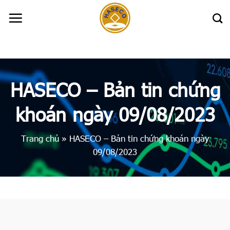
Skip
to
content
HASECO – Bản tin chứng
khoán ngày 09/08/2023
Trang chủ
»
HASECO – Bản tin chứng khoán ngày
09/08/2023