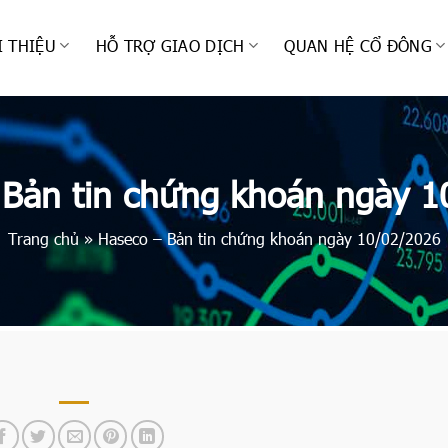
I THIỆU
HỖ TRỢ GIAO DỊCH
QUAN HỆ CỔ ĐÔNG
 Bản tin chứng khoán ngày 1
Trang chủ
»
Haseco – Bản tin chứng khoán ngày 10/02/2026