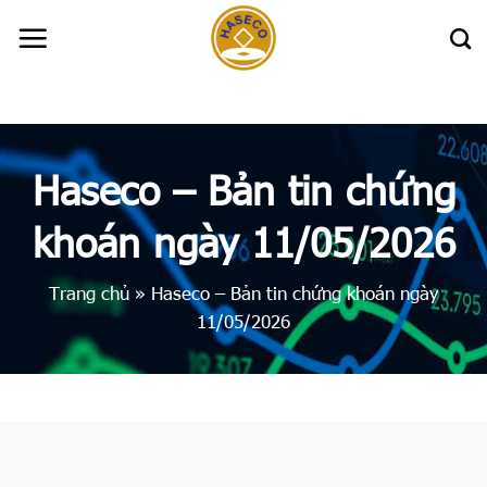
Skip
to
content
Haseco – Bản tin chứng
khoán ngày 11/05/2026
Trang chủ
»
Haseco – Bản tin chứng khoán ngày
11/05/2026