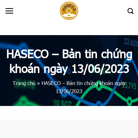
Skip
to
content
HASECO – Bản tin chứng
khoán ngày 13/06/2023
Trang chủ
»
HASECO – Bản tin chứng khoán ngày
13/06/2023