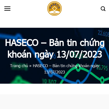
Skip
to
content
HASECO – Bản tin chứng
khoán ngày 13/07/2023
Trang chủ
»
HASECO – Bản tin chứng khoán ngày
13/07/2023