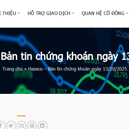
I THIỆU
HỖ TRỢ GIAO DỊCH
QUAN HỆ CỔ ĐÔNG
 Bản tin chứng khoán ngày 1
Trang chủ
»
Haseco – Bản tin chứng khoán ngày 13/10/2025