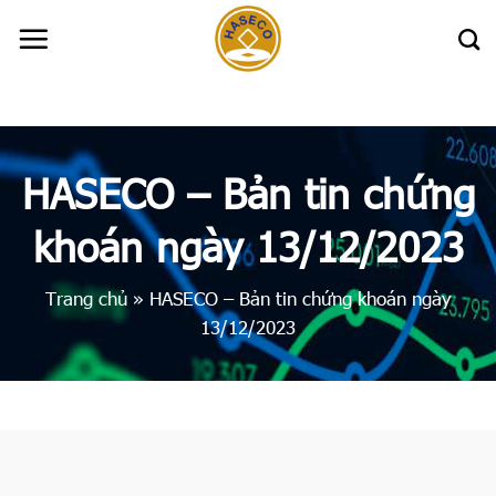
Skip
to
content
HASECO – Bản tin chứng
khoán ngày 13/12/2023
Trang chủ
»
HASECO – Bản tin chứng khoán ngày
13/12/2023