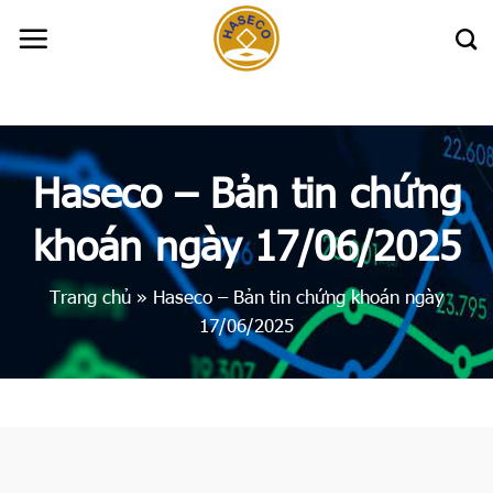
Skip
to
content
Haseco – Bản tin chứng
khoán ngày 17/06/2025
Trang chủ
»
Haseco – Bản tin chứng khoán ngày
17/06/2025