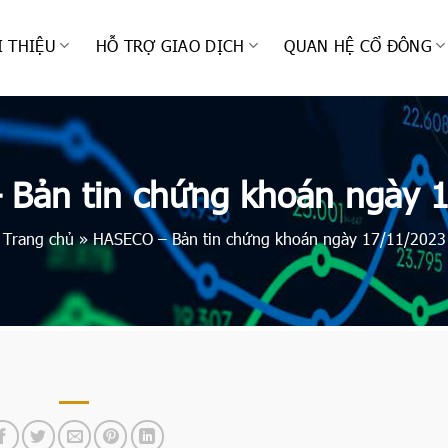
I THIỆU
HỖ TRỢ GIAO DỊCH
QUAN HỆ CỔ ĐÔNG
Bản tin chứng khoán ngày 
Trang chủ
»
HASECO – Bản tin chứng khoán ngày 17/11/2023