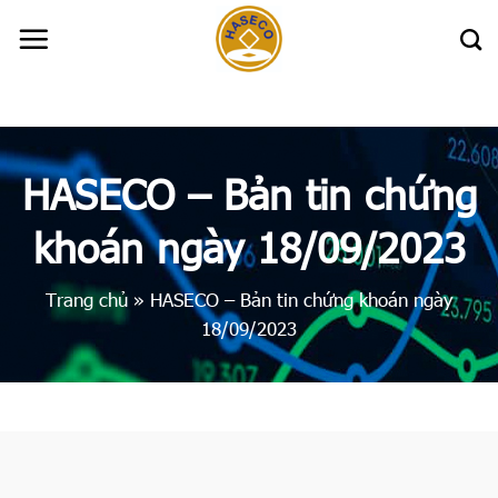
Skip
to
content
HASECO – Bản tin chứng
khoán ngày 18/09/2023
Trang chủ
»
HASECO – Bản tin chứng khoán ngày
18/09/2023