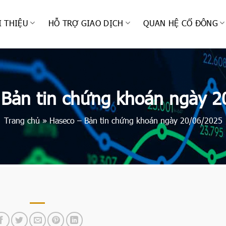
I THIỆU
HỖ TRỢ GIAO DỊCH
QUAN HỆ CỔ ĐÔNG
 Bản tin chứng khoán ngày 2
Trang chủ
»
Haseco – Bản tin chứng khoán ngày 20/06/2025