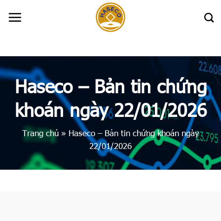
Skip
to
content
Haseco – Bản tin chứng
khoán ngày 22/01/2026
Trang chủ
»
Haseco – Bản tin chứng khoán ngày
22/01/2026