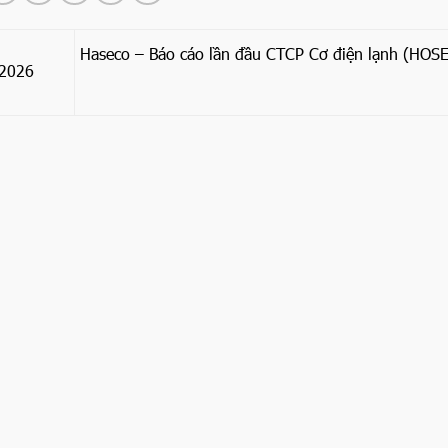
Haseco – Báo cáo lần đầu CTCP Cơ điện lạnh (HOSE
/2026