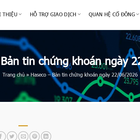
I THIỆU
HỖ TRỢ GIAO DỊCH
QUAN HỆ CỔ ĐÔNG
 Bản tin chứng khoán ngày 2
Trang chủ
»
Haseco – Bản tin chứng khoán ngày 22/06/2026