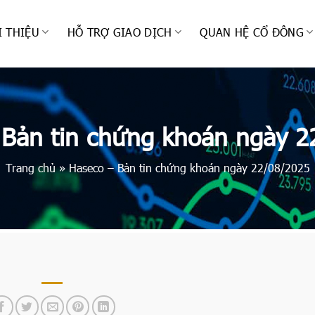
I THIỆU
HỖ TRỢ GIAO DỊCH
QUAN HỆ CỔ ĐÔNG
 Bản tin chứng khoán ngày 2
Trang chủ
»
Haseco – Bản tin chứng khoán ngày 22/08/2025