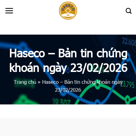
Skip
to
content
Haseco – Bản tin chứng
khoán ngày 23/02/2026
Trang chủ
»
Haseco – Bản tin chứng khoán ngày
23/02/2026