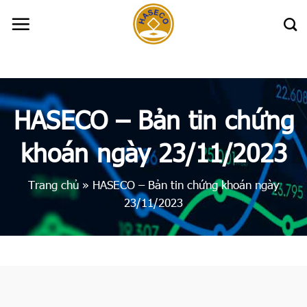
Skip
to
content
HASECO – Bản tin chứng
khoán ngày 23/11/2023
Trang chủ
»
HASECO – Bản tin chứng khoán ngày
23/11/2023