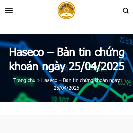
Skip
to
content
Haseco – Bản tin chứng
khoán ngày 25/04/2025
Trang chủ
»
Haseco – Bản tin chứng khoán ngày
25/04/2025