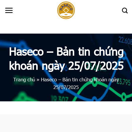
Skip
to
content
Haseco – Bản tin chứng
khoán ngày 25/07/2025
Trang chủ
»
Haseco – Bản tin chứng khoán ngày
25/07/2025