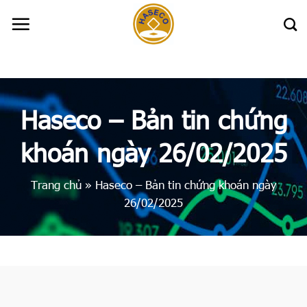
Skip
to
content
Haseco – Bản tin chứng
khoán ngày 26/02/2025
Trang chủ
»
Haseco – Bản tin chứng khoán ngày
26/02/2025