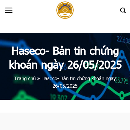
Skip
to
content
Haseco- Bản tin chứng
khoán ngày 26/05/2025
Trang chủ
»
Haseco- Bản tin chứng khoán ngày
26/05/2025