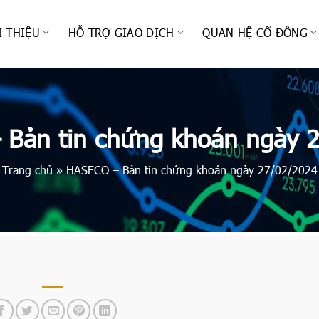
I THIỆU
HỖ TRỢ GIAO DỊCH
QUAN HỆ CỔ ĐÔNG
Bản tin chứng khoán ngày 
Trang chủ
»
HASECO – Bản tin chứng khoán ngày 27/02/2024