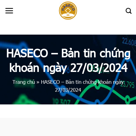
Skip
to
content
HASECO – Bản tin chứng
khoán ngày 27/03/2024
Trang chủ
»
HASECO – Bản tin chứng khoán ngày
27/03/2024