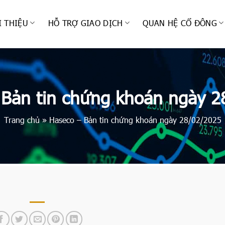
I THIỆU
HỖ TRỢ GIAO DỊCH
QUAN HỆ CỔ ĐÔNG
 Bản tin chứng khoán ngày 2
Trang chủ
»
Haseco – Bản tin chứng khoán ngày 28/02/2025